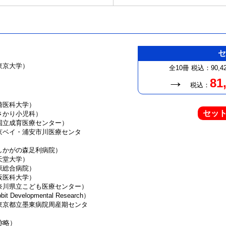
東京大学）
全10冊
税込：90,4
→
81
税込：
崎医科大学）
セッ
さかり小児科）
国立成育医療センター）
京ベイ・浦安市川医療センタ
しかがの森足利病院）
天堂大学）
原総合病院）
阪医科大学）
奈川県立こども医療センター）
 Developmental Research）
東京都立墨東病院周産期センタ
称略）