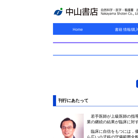
Home
書籍 情報/購
Home
お知らせ
出版物の複写について
書籍 情報/購入
シリーズ/大系
電子書籍
サンプルページ
Movie
書評
刊行にあたって
若手医師が上級医師の指導
業の継続の結果が臨床に対
臨床に自信をもつには，優
ら広い小児科の守備範囲全般