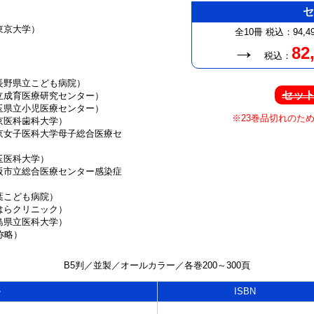
東京大学）
全10冊
税込：94,4
→
82
税込：
長野県立こども病院）
セッ
立成育医療研究センター）
玉県立小児医療センター）
※23巻品切れのた
京医科歯科大学）
京女子医科大学母子総合医療セ
玉医科大学）
阪市立総合医療センター感染症
葉こども病院）
はらクリニック）
島県立医科大学）
称略）
B5判／並製／オールカラー／各巻200～300頁
ル
ISBN