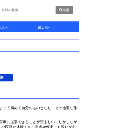
検索
合わせ
書店様へ
せ
利用の申請
案内
3期
よって初めて自分のものとなり，その地道な作
医療に従事できることが望ましい．しかしなが
人の医師が体験できる患者や疾患にも限りがあ