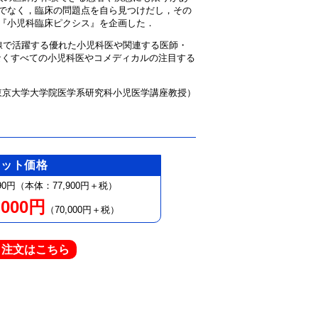
でなく，臨床の問題点を自ら見つけだし，その
『小児科臨床ピクシス』を企画した．
線で活躍する優れた小児科医や関連する医師・
でなくすべての小児科医やコメディカルの注目する
東京大学大学院医学系研究科小児医学講座教授）
セット価格
90円（本体：77,900円＋税）
,000円
（70,000円＋税）
ト注文はこちら