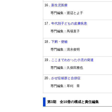
16．
新生児医療
専門編集：渡辺とよ子
17．
年代別子どもの皮膚疾患
専門編集：馬場直子
18．
下痢・便秘
専門編集：清水俊明
19．
ここまでわかった小児の発達
専門編集：久保田雅也
20．
かぜ症候群と合併症
専門編集：草刈 章
第3期 全10冊の構成と責任編集