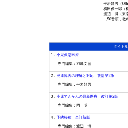
平岩幹男（Office
横田俊一郎（
渡辺 博（東
（50音順，敬
タイト
1．
小児救急医療
専門編集：羽鳥文麿
2．
発達障害の理解と対応 改訂第2版
専門編集：平岩幹男
3．
小児てんかんの最新医療 改訂第2版
専門編集：岡 明
4．
予防接種 全訂新版
専門編集：渡辺 博