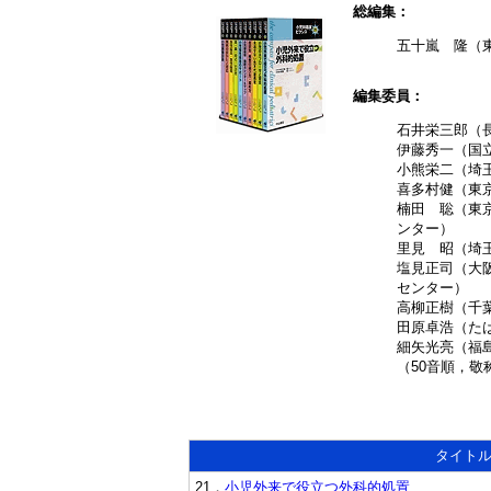
総編集：
五十嵐 隆（
編集委員：
石井栄三郎（
伊藤秀一（国
小熊栄二（埼
喜多村健（東
楠田 聡（東
ンター）
里見 昭（埼
塩見正司（大
センター）
高柳正樹（千
田原卓浩（た
細矢光亮（福
（50音順，敬
タイト
21．
小児外来で役立つ外科的処置