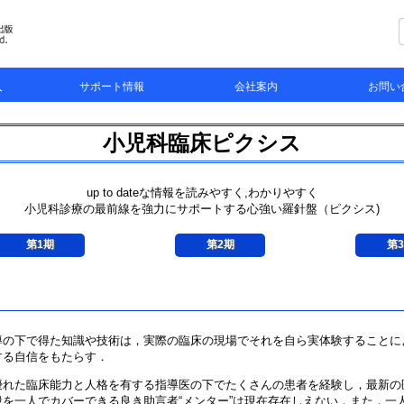
入
サポート情報
会社案内
お問い
らんもあ（LMW）
書籍
正誤表
お知らせとお詫び
ソフトウェア
会社案内
採用情報
個人情報の管理と取扱いについて
お問い合わ
図版等転載
販促物のご
小児科臨床ピクシス
up to dateな情報を読みやすく,わかりやすく
小児科診療の最前線を強力にサポートする心強い羅針盤（ピクシス)
第1期
第2期
第
の下で得た知識や技術は，実際の臨床の現場でそれを自ら実体験することに
する自信をもたらす．
れた臨床能力と人格を有する指導医の下でたくさんの患者を経験し，最新の
を一人でカバーできる良き助言者“メンター”は現在存在しえない．また，一