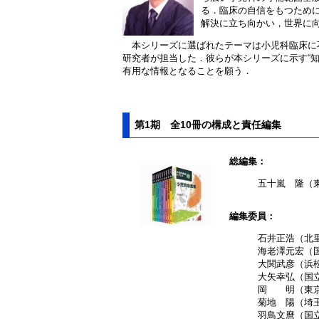
る．臨床の自信をもつため
解決に立ち向かい，世界に
本シリーズに選ばれたテーマは小児科臨床に
研究者が担当した．彼らが本シリーズに示す“知
有用な情報となることを願う．
第1期 全10冊の構成と責任編集
総編集：
五十嵐 隆（
編集委員：
石井正浩（北
海老澤元宏（
大関武彦（浜
大矢幸弘（国
岡 明（東
菊地 陽（埼
羽鳥文麿（国