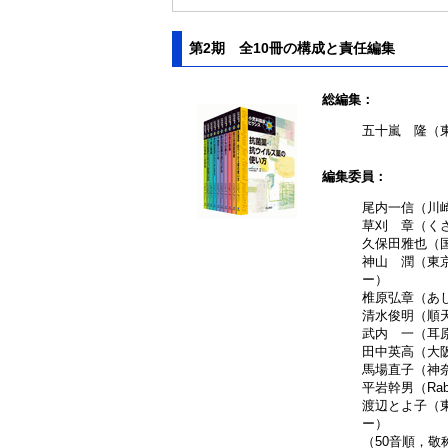
第2期 全10冊の構成と責任編集
総編集：
五十嵐 隆（
編集委員：
尾内一信（川
草刈 章（く
久保田雅也（
神山 潤（東
ー）
椎原弘章（あ
清水俊明（順
武内 一（耳
田中英高（大
馬場直子（神
平岩幹男（Rabbit
渡辺とよ子（
ー）
（50音順，敬