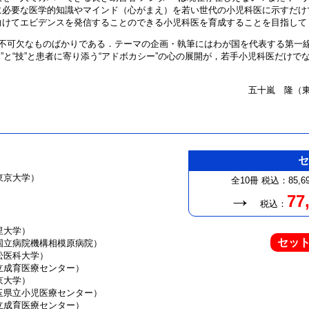
に必要な医学的知識やマインド（心がまえ）を若い世代の小児科医に示すだけ
向けてエビデンスを発信することのできる小児科医を育成することを目指して
不可欠なものばかりである．テーマの企画・執筆にはわが国を代表する第一
”と“技”と患者に寄り添う“アドボカシー”の心の展開が，若手小児科医だけ
五十嵐 隆（
東京大学）
全10冊
税込：85,6
→
77
税込：
里大学）
セッ
国立病院機構相模原病院）
松医科大学）
立成育医療センター）
京大学）
玉県立小児医療センター）
立成育医療センター）