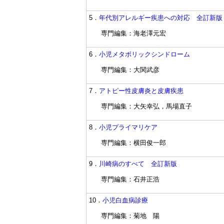
5．
年代別アレルギー疾患への対応 全訂新版
専門編集：海老澤元宏
6．
小児メタボリックシンドローム
専門編集：大関武彦
7．
アトピー性皮膚炎と皮膚疾患
専門編集：大矢幸弘，馬場直子
8．
小児プライマリケア
専門編集：横田俊一郎
9．
川崎病のすべて 全訂新版
専門編集：石井正浩
10．
小児白血病診療
専門編集：菊地 陽