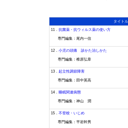
タイト
11．
抗菌薬・抗ウィルス薬の使い方
専門編集：尾内一信
12．
小児の頭痛 診かた治しかた
専門編集：椎原弘章
13．
起立性調節障害
専門編集：田中英高
14．
睡眠関連病態
専門編集：神山 潤
15．
不登校・いじめ
専門編集：平岩幹男