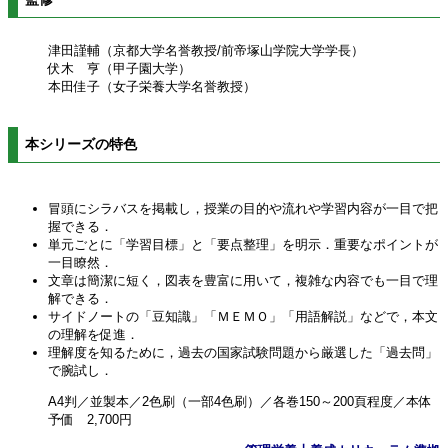
津田謹輔（京都大学名誉教授/前帝塚山学院大学学長）
伏木 亨（甲子園大学）
本田佳子（女子栄養大学名誉教授）
本シリーズの特色
冒頭にシラバスを掲載し，授業の目的や流れや学習内容が一目で把
握できる．
単元ごとに「学習目標」と「要点整理」を明示．重要なポイントが
一目瞭然．
文章は簡潔に短く，図表を豊富に用いて，複雑な内容でも一目で理
解できる．
サイドノートの「豆知識」「ＭＥＭＯ」「用語解説」などで，本文
の理解を促進．
理解度を知るために，過去の国家試験問題から厳選した「過去問」
で腕試し．
A4判／並製本／2色刷（一部4色刷）／各巻150～200頁程度／本体
予価 2,700円