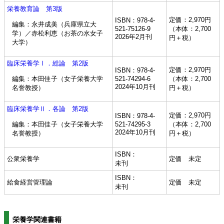
栄養教育論 第3版
定価：2,970円
ISBN：978-4-
編集：永井成美（兵庫県立大
521-75126-9
（本体：2,700
学）／赤松利恵（お茶の水女子
2026年2月刊
円＋税）
大学）
臨床栄養学Ⅰ．総論 第2版
定価：2,970円
ISBN：978-4-
編集：本田佳子（女子栄養大学
521-74294-6
（本体：2,700
2024年10月刊
名誉教授）
円＋税）
臨床栄養学Ⅱ．各論 第2版
定価：2,970円
ISBN：978-4-
編集：本田佳子（女子栄養大学
521-74295-3
（本体：2,700
2024年10月刊
名誉教授）
円＋税）
ISBN：
公衆栄養学
定価 未定
未刊
ISBN：
給食経営管理論
定価 未定
未刊
栄養学関連書籍