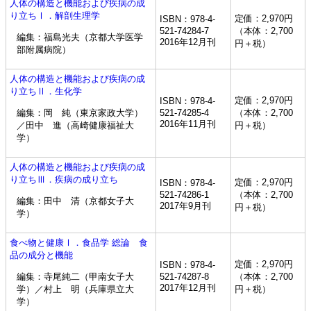
人体の構造と機能および疾病の成
り立ちⅠ．解剖生理学
定価：2,970円
ISBN：978-4-
521-74284-7
（本体：2,700
編集：福島光夫（京都大学医学
2016年12月刊
円＋税）
部附属病院）
人体の構造と機能および疾病の成
り立ちⅡ．生化学
定価：2,970円
ISBN：978-4-
編集：岡 純（東京家政大学）
521-74285-4
（本体：2,700
2016年11月刊
／田中 進（高崎健康福祉大
円＋税）
学）
人体の構造と機能および疾病の成
り立ちⅢ．疾病の成り立ち
定価：2,970円
ISBN：978-4-
521-74286-1
（本体：2,700
編集：田中 清（京都女子大
2017年9月刊
円＋税）
学）
食べ物と健康Ⅰ．食品学 総論 食
品の成分と機能
定価：2,970円
ISBN：978-4-
編集：寺尾純二（甲南女子大
521-74287-8
（本体：2,700
2017年12月刊
学）／村上 明（兵庫県立大
円＋税）
学）