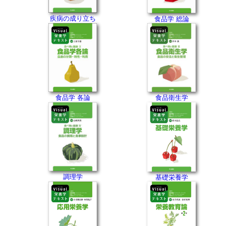
疾病の成り立ち
食品学 総論
食品学 各論
食品衛生学
調理学
基礎栄養学