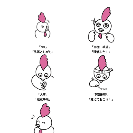
「NG」
「目標・希望」
「見落としがち」
「理解した！」
「大事」
「問題解答」
「注意事項」
「覚えておこう！」