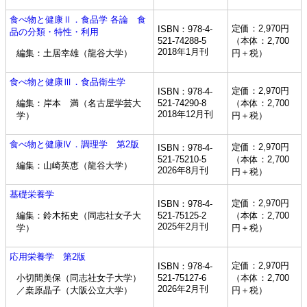
食べ物と健康Ⅱ．食品学 各論 食
定価：2,970円
ISBN：978-4-
品の分類・特性・利用
521-74288-5
（本体：2,700
2018年1月刊
編集：土居幸雄（龍谷大学）
円＋税）
食べ物と健康Ⅲ．食品衛生学
定価：2,970円
ISBN：978-4-
編集：岸本 満（名古屋学芸大
521-74290-8
（本体：2,700
2018年12月刊
学）
円＋税）
食べ物と健康Ⅳ．調理学 第2版
定価：2,970円
ISBN：978-4-
521-75210-5
（本体：2,700
編集：山崎英恵（龍谷大学）
2026年8月刊
円＋税）
基礎栄養学
定価：2,970円
ISBN：978-4-
編集：鈴木拓史（同志社女子大
521-75125-2
（本体：2,700
2025年2月刊
学）
円＋税）
応用栄養学 第2版
定価：2,970円
ISBN：978-4-
小切間美保（同志社女子大学）
521-75127-6
（本体：2,700
2026年2月刊
／桒原晶子（大阪公立大学）
円＋税）