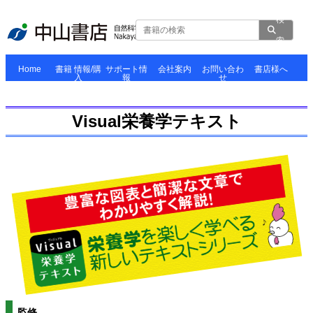
検
索
Home
書籍 情報/購
サポート情
会社案内
お問い合わ
書店様へ
入
報
せ
Home
お知らせ
出版物の複写
会社案内
採用情報
個人情報の管
販促物のご案
について
書籍 情報/購
シリーズ/大
電子書籍
サンプルペー
Movie
書評
らんもあ
書籍
正誤表
お知らせとお詫
ソフトウェア
理と取扱いに
お問い合わせ
図版等転載利
内
入
系
ジ
（LMW）
び
ついて
用の申請
Visual栄養学テキスト
監修