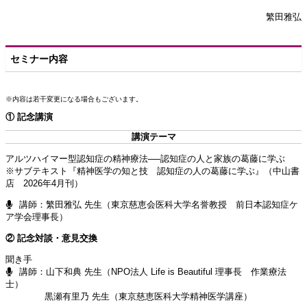
繁田雅弘
セミナー内容
※内容は若干変更になる場合もございます。
① 記念講演
講演テーマ
アルツハイマー型認知症の精神療法──認知症の人と家族の葛藤に学ぶ
※サブテキスト『精神医学の知と技 認知症の人の葛藤に学ぶ』（中山書
店 2026年4月刊）
講師：繁田雅弘 先生（東京慈恵会医科大学名誉教授 前日本認知症ケ
ア学会理事長）
② 記念対談・意見交換
聞き手
講師：山下和典 先生（NPO法人 Life is Beautiful 理事長 作業療法
士）
黒瀬有里乃 先生（東京慈恵医科大学精神医学講座）