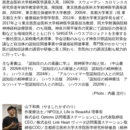
慈恵会医科大学精神医学講座入局。1992年、スウェーデン・カロリンスカ
研究所老年病学教室研究員。帰国後、東京慈惠会医科大学精神医学講座講
師。2003年、東京都立保健科学大学教授、2005年、首都大学東京（現 東
京都立大学）健康福祉学部学部長、2011年、首都大学東京副学長を経て、
2017年より東京慈恵会医科大学精神医学講座担当教授、同大学附属病院精
神神経科診療部長、のち現職。神奈川県平塚市の実家にて認知症の啓発活
動などを地域住民とともに行う SHIGETA ハウスプロジェクトを主催する
一般社団法人栄樹庵代表理事。学会活動のみならず神奈川県認知症対策会
議など自治体の認知症関連事業や保健福祉関連事業、専門医やかかりつけ
医の認知症診療の講習や研修に長く関わり、市民向けの講演活動も精力的
に行っている。
主な著書は、『認知症の人の葛藤に学ぶ 精神医学の知と技』（中山書
店 2026年4月刊）、『認知症の人の家族との対話 認知症の精神療法
３』（ハウス出版 2024年）、『アルツハイマー型認知症の人との対話
認知症の精神療法２』（ハウス出版 2024年）、『認知症の精神療法 ア
ルツハイマー型認知症の人との対話』（ハウス出版 2020年）。
（Photo：内藤 忠行）
山下和典（やましたかずのり）
作業療法士／NPO法人 Life is Beautiful 理事長
株式会社 Options 訪問看護ステーションにしお代表取締役
CEO／株式会社 Link Heart ヴィータ訪問看護ステーション取
締役COO／京都府立医科大学大学院医学研究科研修員（精神