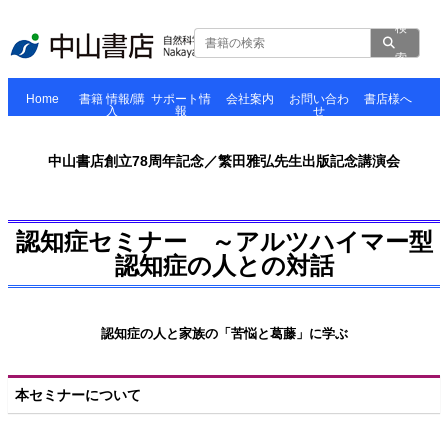
検
索
Home
書籍 情報/購
サポート情
会社案内
お問い合わ
書店様へ
入
報
せ
Home
お知らせ
出版物の複写
会社案内
採用情報
個人情報の管
販促物のご案
について
書籍 情報/購
シリーズ/大
電子書籍
サンプルペー
Movie
書評
らんもあ
書籍
正誤表
お知らせとお詫
ソフトウェア
理と取扱いに
お問い合わせ
図版等転載利
内
入
系
ジ
（LMW）
び
ついて
用の申請
中山書店創立78周年記念／繁田雅弘先生出版記念講演会
認知症セミナー ～アルツハイマー型
認知症の人との対話
認知症の人と家族の「苦悩と葛藤」に学ぶ
本セミナーについて