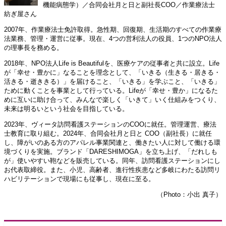
機能病態学）／合同会社月と日と副社長COO／作業療法士
紡ぎ屋さん
2007年、作業療法士免許取得。急性期、回復期、生活期のすべての作業療
法業務、管理・運営に従事。現在、4つの営利法人の役員、1つのNPO法人
の理事長を務める。
2018年、NPO法人Life is Beautifulを、医療ケアの従事者と共に設立。Life
が「幸せ・豊かに」なることを理念として、「いきる（生きる・居きる・
活きる・逝ききる）」を届けること、「いきる」を学ぶこと、「いきる」
ために動くことを事業として行っている。Lifeが「幸せ・豊か」になるた
めに互いに助け合って、みんなで楽しく「いきて」いく仕組みをつくり、
未来は明るいという社会を目指している。
2023年、ヴィータ訪問看護ステーションのCOOに就任。管理運営、療法
士教育に取り組む。2024年、合同会社月と日と COO（副社長）に就任
し、障がいのある方のアパレル事業関連と、働きたい人に対して働ける環
境づくりを実施。ブランド「DARESHIMOGA」を立ち上げ、「だれしも
が」使いやすい鞄などを販売している。同年、訪問看護ステーションにし
お代表取締役。また、小児、高齢者、進行性疾患など多岐にわたる訪問リ
ハビリテーションで現場にも従事し、現在に至る。
（Photo：小出 真子）