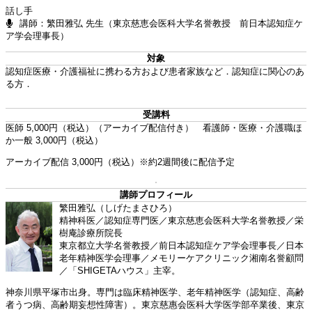
話し手
講師：繁田雅弘 先生（東京慈恵会医科大学名誉教授 前日本認知症ケ
ア学会理事長）
対象
認知症医療・介護福祉に携わる方および患者家族など．認知症に関心のあ
る方．
受講料
医師 5,000円（税込）（アーカイブ配信付き） 看護師・医療・介護職ほ
か一般 3,000円（税込）
アーカイブ配信 3,000円（税込）※約2週間後に配信予定
講師プロフィール
繁田雅弘（しげたまさひろ）
精神科医／認知症専門医／東京慈恵会医科大学名誉教授／栄
樹庵診療所院長
東京都立大学名誉教授／前日本認知症ケア学会理事長／日本
老年精神医学会理事／メモリーケアクリニック湘南名誉顧問
／「SHIGETAハウス」主宰。
神奈川県平塚市出身。専門は臨床精神医学、老年精神医学（認知症、高齢
者うつ病、高齢期妄想性障害）。東京慈惠会医科大学医学部卒業後、東京